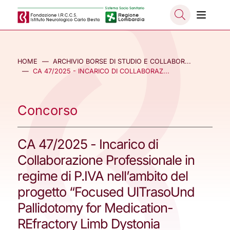
Salta al contenuto principale
NASCO
HOME
ARCHIVIO BORSE DI STUDIO E COLLABOR...
CA 47/2025 - INCARICO DI COLLABORAZ...
Concorso
CA 47/2025 - Incarico di
Collaborazione Professionale in
regime di P.IVA nell’ambito del
progetto “Focused UlTrasoUnd
Pallidotomy for Medication-
REfractory Limb Dystonia